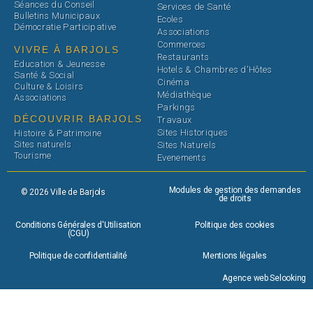
Séances du Conseil
Services de Santé
Bulletins Municipaux
Ecoles
Démocratie Participative
Associations
Commerces
VIVRE À BARJOLS
Restaurants
Education & Jeunesse
Hotels & Chambres d'Hôtes
Santé & Social
Cinéma
Culture & Loisirs
Médiathèque
Associations
Parkings
DÉCOUVRIR BARJOLS
Travaux
Sites Historiques
Histoire & Patrimoine
Sites naturels
Sites Naturels
Tourisme
Evenements
Modules de gestion des demandes
© 2026 Ville de Barjols
de droits
Conditions Générales d'Utilisation
Politique des cookies
(CGU)
Politique de confidentialité
Mentions légales
Agence web Selooking